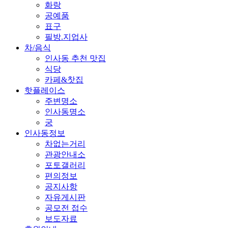
화랑
공예품
표구
필방.지업사
차/음식
인사동 추천 맛집
식당
카페&찻집
핫플레이스
주변명소
인사동명소
궁
인사동정보
차없는거리
관광안내소
포토갤러리
편의정보
공지사항
자유게시판
공모전 접수
보도자료