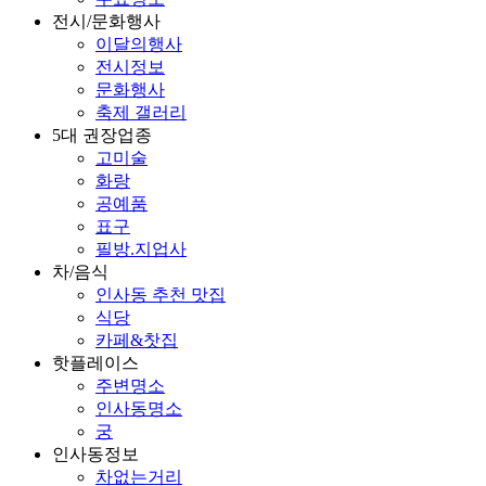
전시/문화행사
이달의행사
전시정보
문화행사
축제 갤러리
5대 권장업종
고미술
화랑
공예품
표구
필방.지업사
차/음식
인사동 추천 맛집
식당
카페&찻집
핫플레이스
주변명소
인사동명소
궁
인사동정보
차없는거리