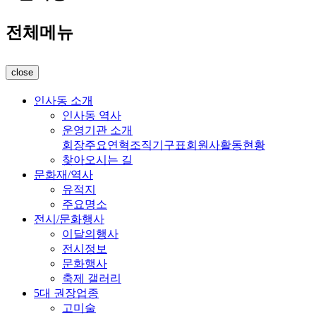
전체메뉴
close
인사동 소개
인사동 역사
운영기관 소개
회장
주요연혁
조직기구표
회원사
활동현황
찾아오시는 길
문화재/역사
유적지
주요명소
전시/문화행사
이달의행사
전시정보
문화행사
축제 갤러리
5대 권장업종
고미술