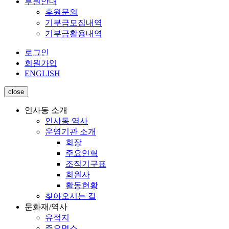
후원안내
후원문의
기부금모집내역
기부금활용내역
로그인
회원가입
ENGLISH
close
인사동 소개
인사동 역사
운영기관 소개
회장
주요연혁
조직기구표
회원사
활동현황
찾아오시는 길
문화재/역사
유적지
주요명소