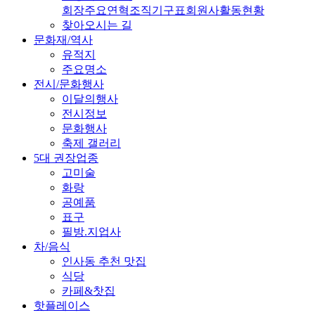
회장
주요연혁
조직기구표
회원사
활동현황
찾아오시는 길
문화재/역사
유적지
주요명소
전시/문화행사
이달의행사
전시정보
문화행사
축제 갤러리
5대 권장업종
고미술
화랑
공예품
표구
필방.지업사
차/음식
인사동 추천 맛집
식당
카페&찻집
핫플레이스