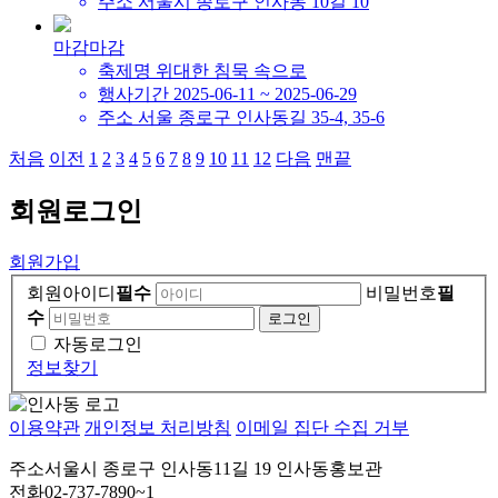
주소
서울시 종로구 인사동 10길 10
마감
마감
축제명
위대한 침묵 속으로
행사기간
2025-06-11 ~ 2025-06-29
주소
서울 종로구 인사동길 35-4, 35-6
처음
이전
1
2
3
4
5
6
7
8
9
10
11
12
다음
맨끝
회원
로그인
회원가입
회원아이디
필수
비밀번호
필
수
자동로그인
정보찾기
이용약관
개인정보 처리방침
이메일 집단 수집 거부
주소
서울시 종로구 인사동11길 19 인사동홍보관
전화
02-737-7890~1