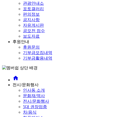
관광안내소
포토갤러리
편의정보
공지사항
자유게시판
공모전 접수
보도자료
후원안내
후원문의
기부금모집내역
기부금활용내역
home
전시/문화행사
인사동 소개
문화재/역사
전시/문화행사
5대 권장업종
차/음식