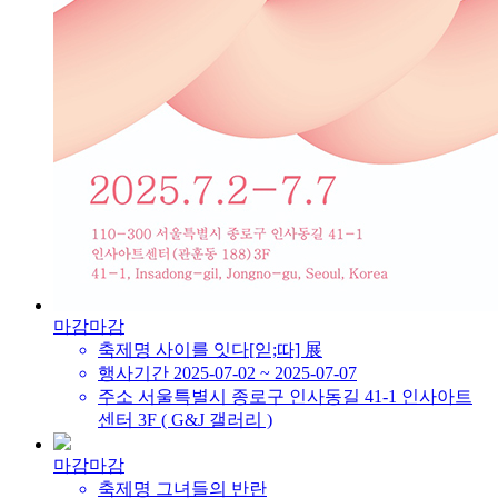
마감
마감
축제명
사이를 잇다[읻;따] 展
행사기간
2025-07-02 ~ 2025-07-07
주소
서울특별시 종로구 인사동길 41-1 인사아트
센터 3F ( G&J 갤러리 )
마감
마감
축제명
그녀들의 반란