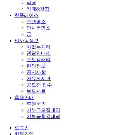
식당
카페&찻집
핫플레이스
주변명소
인사동명소
궁
인사동정보
차없는거리
관광안내소
포토갤러리
편의정보
공지사항
자유게시판
공모전 접수
보도자료
후원안내
후원문의
기부금모집내역
기부금활용내역
로그인
회원가입