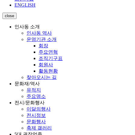
ENGLISH
close
인사동 소개
인사동 역사
운영기관 소개
회장
주요연혁
조직기구표
회원사
활동현황
찾아오시는 길
문화재/역사
유적지
주요명소
전시/문화행사
이달의행사
전시정보
문화행사
축제 갤러리
5대 권장업종