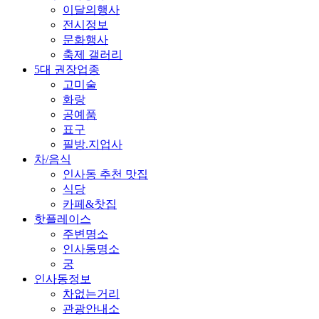
이달의행사
전시정보
문화행사
축제 갤러리
5대 권장업종
고미술
화랑
공예품
표구
필방.지업사
차/음식
인사동 추천 맛집
식당
카페&찻집
핫플레이스
주변명소
인사동명소
궁
인사동정보
차없는거리
관광안내소