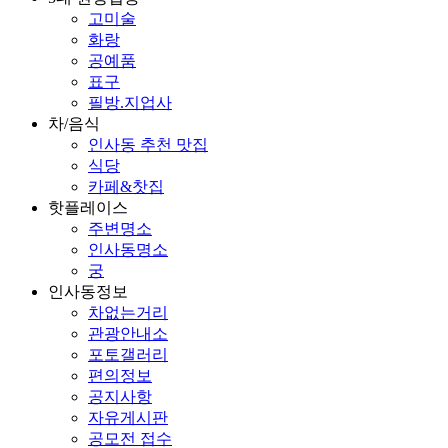
고미술
화랑
공예품
표구
필방.지업사
차/음식
인사동 추천 맛집
식당
카페&찻집
핫플레이스
주변명소
인사동명소
궁
인사동정보
차없는거리
관광안내소
포토갤러리
편의정보
공지사항
자유게시판
공모전 접수