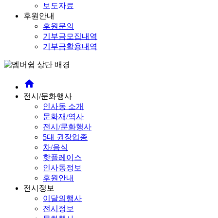
보도자료
후원안내
후원문의
기부금모집내역
기부금활용내역
home
전시/문화행사
인사동 소개
문화재/역사
전시/문화행사
5대 권장업종
차/음식
핫플레이스
인사동정보
후원안내
전시정보
이달의행사
전시정보