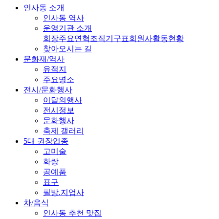
인사동 소개
인사동 역사
운영기관 소개
회장
주요연혁
조직기구표
회원사
활동현황
찾아오시는 길
문화재/역사
유적지
주요명소
전시/문화행사
이달의행사
전시정보
문화행사
축제 갤러리
5대 권장업종
고미술
화랑
공예품
표구
필방.지업사
차/음식
인사동 추천 맛집