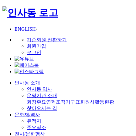
ENGLISH
기존회원 전환하기
회원가입
로그인
인사동 소개
인사동 역사
운영기관 소개
회장
주요연혁
조직기구표
회원사
활동현황
찾아오시는 길
문화재/역사
유적지
주요명소
전시/문화행사