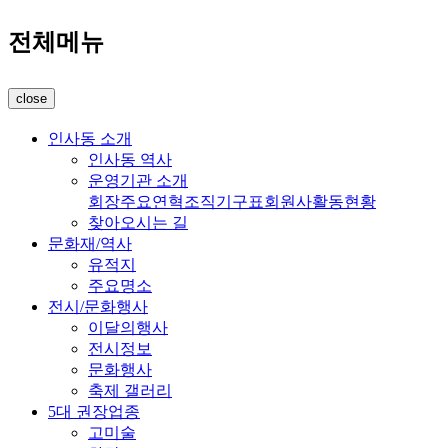
전체메뉴
close
인사동 소개
인사동 역사
운영기관 소개
회장
주요연혁
조직기구표
회원사
활동현황
찾아오시는 길
문화재/역사
유적지
주요명소
전시/문화행사
이달의행사
전시정보
문화행사
축제 갤러리
5대 권장업종
고미술