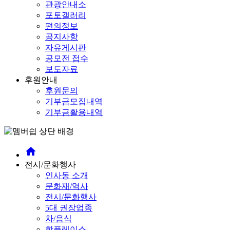
관광안내소
포토갤러리
편의정보
공지사항
자유게시판
공모전 접수
보도자료
후원안내
후원문의
기부금모집내역
기부금활용내역
home
전시/문화행사
인사동 소개
문화재/역사
전시/문화행사
5대 권장업종
차/음식
핫플레이스