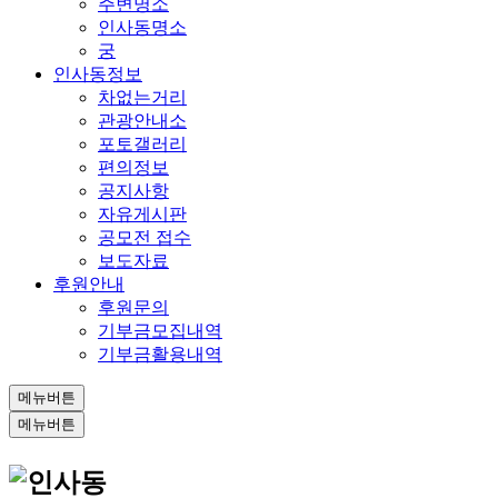
주변명소
인사동명소
궁
인사동정보
차없는거리
관광안내소
포토갤러리
편의정보
공지사항
자유게시판
공모전 접수
보도자료
후원안내
후원문의
기부금모집내역
기부금활용내역
메뉴버튼
메뉴버튼