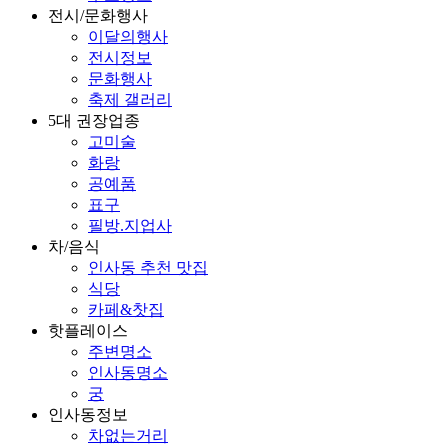
전시/문화행사
이달의행사
전시정보
문화행사
축제 갤러리
5대 권장업종
고미술
화랑
공예품
표구
필방.지업사
차/음식
인사동 추천 맛집
식당
카페&찻집
핫플레이스
주변명소
인사동명소
궁
인사동정보
차없는거리