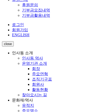
후원문의
기부금모집내역
기부금활용내역
로그인
회원가입
ENGLISH
close
인사동 소개
인사동 역사
운영기관 소개
회장
주요연혁
조직기구표
회원사
활동현황
찾아오시는 길
문화재/역사
유적지
주요명소