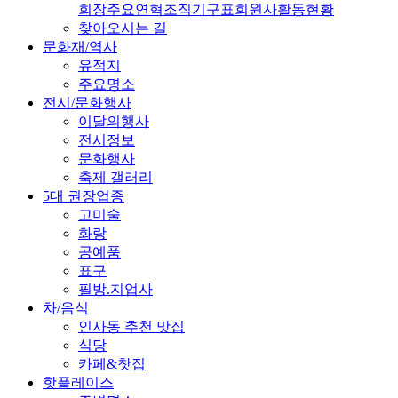
회장
주요연혁
조직기구표
회원사
활동현황
찾아오시는 길
문화재/역사
유적지
주요명소
전시/문화행사
이달의행사
전시정보
문화행사
축제 갤러리
5대 권장업종
고미술
화랑
공예품
표구
필방.지업사
차/음식
인사동 추천 맛집
식당
카페&찻집
핫플레이스