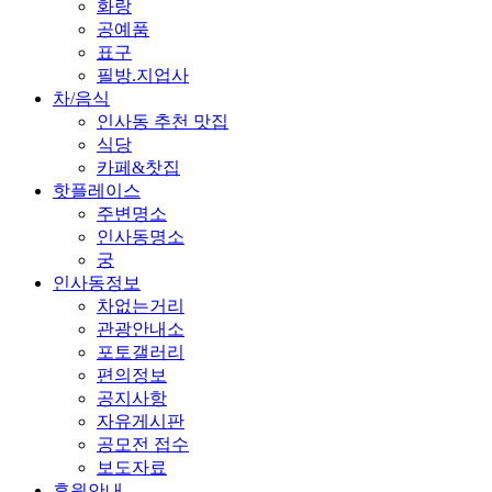
화랑
공예품
표구
필방.지업사
차/음식
인사동 추천 맛집
식당
카페&찻집
핫플레이스
주변명소
인사동명소
궁
인사동정보
차없는거리
관광안내소
포토갤러리
편의정보
공지사항
자유게시판
공모전 접수
보도자료
후원안내