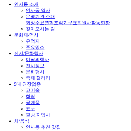
인사동 소개
인사동 역사
운영기관 소개
회장
주요연혁
조직기구표
회원사
활동현황
찾아오시는 길
문화재/역사
유적지
주요명소
전시/문화행사
이달의행사
전시정보
문화행사
축제 갤러리
5대 권장업종
고미술
화랑
공예품
표구
필방.지업사
차/음식
인사동 추천 맛집