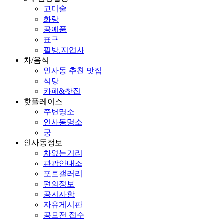
고미술
화랑
공예품
표구
필방.지업사
차/음식
인사동 추천 맛집
식당
카페&찻집
핫플레이스
주변명소
인사동명소
궁
인사동정보
차없는거리
관광안내소
포토갤러리
편의정보
공지사항
자유게시판
공모전 접수