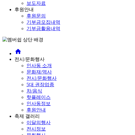
보도자료
후원안내
후원문의
기부금모집내역
기부금활용내역
home
전시/문화행사
인사동 소개
문화재/역사
전시/문화행사
5대 권장업종
차/음식
핫플레이스
인사동정보
후원안내
축제 갤러리
이달의행사
전시정보