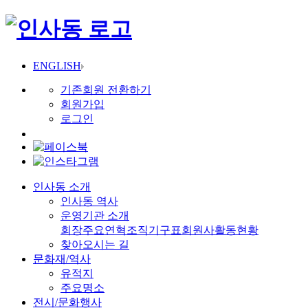
ENGLISH
기존회원 전환하기
회원가입
로그인
인사동 소개
인사동 역사
운영기관 소개
회장
주요연혁
조직기구표
회원사
활동현황
찾아오시는 길
문화재/역사
유적지
주요명소
전시/문화행사