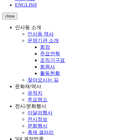
ENGLISH
close
인사동 소개
인사동 역사
운영기관 소개
회장
주요연혁
조직기구표
회원사
활동현황
찾아오시는 길
문화재/역사
유적지
주요명소
전시/문화행사
이달의행사
전시정보
문화행사
축제 갤러리
5대 권장업종