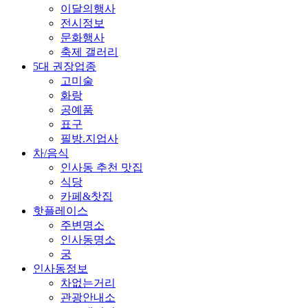
이달의행사
전시정보
문화행사
축제 갤러리
5대 권장업종
고미술
화랑
공예품
표구
필방.지업사
차/음식
인사동 추천 맛집
식당
카페&찻집
핫플레이스
주변명소
인사동명소
궁
인사동정보
차없는거리
관광안내소