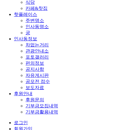
식당
카페&찻집
핫플레이스
주변명소
인사동명소
궁
인사동정보
차없는거리
관광안내소
포토갤러리
편의정보
공지사항
자유게시판
공모전 접수
보도자료
후원안내
후원문의
기부금모집내역
기부금활용내역
로그인
회원가입