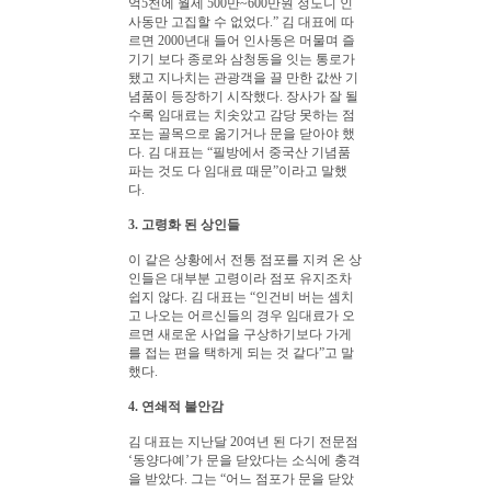
억5천에 월세 500만~600만원 정도니 인
사동만 고집할 수 없었다.” 김 대표에 따
르면 2000년대 들어 인사동은 머물며 즐
기기 보다 종로와 삼청동을 잇는 통로가
됐고 지나치는 관광객을 끌 만한 값싼 기
념품이 등장하기 시작했다. 장사가 잘 될
수록 임대료는 치솟았고 감당 못하는 점
포는 골목으로 옮기거나 문을 닫아야 했
다. 김 대표는 “필방에서 중국산 기념품
파는 것도 다 임대료 때문”이라고 말했
다.
3. 고령화 된 상인들
이 같은 상황에서 전통 점포를 지켜 온 상
인들은 대부분 고령이라 점포 유지조차
쉽지 않다. 김 대표는 “인건비 버는 셈치
고 나오는 어르신들의 경우 임대료가 오
르면 새로운 사업을 구상하기보다 가게
를 접는 편을 택하게 되는 것 같다”고 말
했다.
4. 연쇄적 불안감
김 대표는 지난달 20여년 된 다기 전문점
‘동양다예’가 문을 닫았다는 소식에 충격
을 받았다. 그는 “어느 점포가 문을 닫았