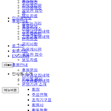
공지사항
주변명소
자유게시판
인사동명소
공모전 접수
궁
보도자료
인사동정보
후원안내
차없는거리
후원문의
관광안내소
기부금모집내역
포토갤러리
기부금활용내역
편의정보
공지사항
로그인
자유게시판
회원가입
공모전 접수
ENGLISH
보도자료
후원안내
close
후원문의
인사동 소개
기부금모집내역
인사동 역사
기부금활용내역
운영기관 소개
회장
메뉴버튼
주요연혁
조직기구표
회원사
활동현황