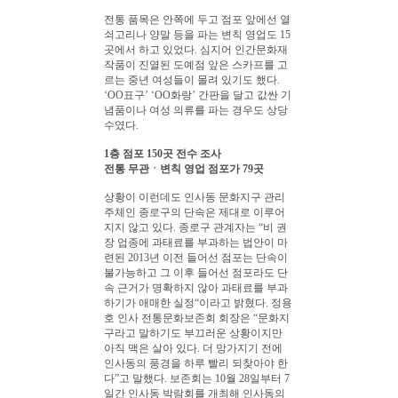
전통 품목은 안쪽에 두고 점포 앞에선 열
쇠고리나 양말 등을 파는 변칙 영업도 15
곳에서 하고 있었다. 심지어 인간문화재
작품이 진열된 도예점 앞은 스카프를 고
르는 중년 여성들이 몰려 있기도 했다.
‘
OO
표구’ ‘
OO
화랑’ 간판을 달고 값싼 기
념품이나 여성 의류를 파는 경우도 상당
수였다.
1층 점포 150곳 전수 조사
전통 무관ㆍ변칙 영업 점포가 79곳
상황이 이런데도 인사동 문화지구 관리
주체인 종로구의 단속은 제대로 이루어
지지 않고 있다. 종로구 관계자는 “비 권
장 업종에 과태료를 부과하는 법안이 마
련된 2013년 이전 들어선 점포는 단속이
불가능하고 그 이후 들어선 점포라도 단
속 근거가 명확하지 않아 과태료를 부과
하기가 애매한 실정“이라고 밝혔다. 정용
호 인사 전통문화보존회 회장은 “문화지
구라고 말하기도 부끄러운 상황이지만
아직 맥은 살아 있다. 더 망가지기 전에
인사동의 풍경을 하루 빨리 되찾아야 한
다”고 말했다. 보존회는 10월 28일부터 7
일간 인사동 박람회를 개최해 인사동의