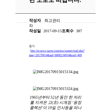
작성자
최고관리
자
작성일
2017-09-15
조회수
387
출처
:
http://m.news.naver.com/newspaper/read.nhn?
date=20170914&aid=0000234934&oid=469
1965년부터 52년 동안 한 자리
를 지켜온 고(古) 시계점 ‘용정
콜렉션’이 19일 인사동을 떠나