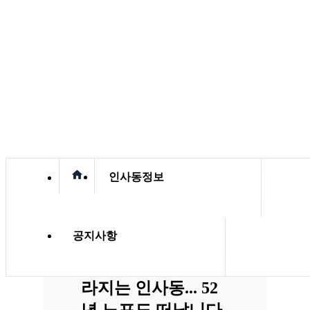
home
인사동정보
공지사항
[한국일보] 역사 사
라지는 인사동... 52
년 노포도 떠납니다.