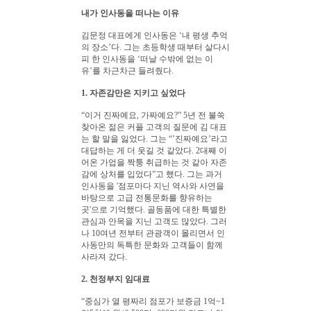
내가 인사동을 떠나는 이유
김문정 대표에게 인사동은 ‘내 평생 추억
의 장소’다. 그는 초등학생 때부터 살다시
피 한 인사동을 ‘떠날 수밖에 없는 이
유’를 차근차근 들려줬다.
1. 자존감만은 지키고 싶었다
“이거 진짜예요, 가짜예요?” 5년 전 불쑥
찾아온 젊은 커플 고객의 질문에 김 대표
는 할 말을 잃었다. 그는 “’진짜예요’라고
대답하는 게 더 웃길 것 같았다. 2대째 이
어온 가업을 짝퉁 취급하는 것 같아 자존
감에 상처를 입었다”고 했다. 그는 과거
인사동을 '점포마다 지닌 역사와 사연을
바탕으로 고급 전통문화를 향유하는
곳'으로 기억했다. 골동품에 대한 특별한
관심과 안목을 지닌 고객도 많았다. 그러
나 10여년 전부터 관광객이 몰리면서 인
사동만의 독특한 문화와 고객들이 함께
사라져 갔다.
2. 천정부지 임대료
“중심가 열 평짜리 점포가 보증금 1억~1