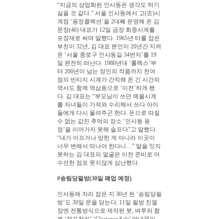
“지금의 상업화된 인사동은 생각도 하기
싫을 것 같다.” 서울 인사동에서 고(古)시
계점 ‘용정콜렉션’을 2대째 운영해 온 김
문정(46) 대표가 12일 금장 회중시계를
포장재로 싸며 말했다. 1965년 터를 잡은
부친이 32년, 김 대표 본인이 20년간 지켜
온 ‘서울 종로구 인사동길 34번지’를 19
일 완전히 떠난다. 1980년대 ‘롤렉스’부
터 200년이 넘는 장인의 작품까지 천여
점의 빈티지 시계가 간직해 온 긴 시간의
역사도 함께 역삼동으로 ‘이전’하게 됐
다. 김 대표는 “부모님이 쓰던 예물시계
를 자녀들이 가져와 수리해서 쓰다 아이
들에게 다시 물려주곤 한다. 돈으로 따질
수 없는 값진 추억의 장소 ‘인사동 용
정’을 이어가지 못해 슬프다”고 말했다.
“내가 아프거나 망한 게 아니라 이곳이
너무 변해서 떠나야 한다니…” 말을 잇지
못하는 김 대표의 얼굴은 이전 준비로 어
수선한 점포 못지않게 심난했다.
#송림당필방(30일 폐업 예정)
인사동에 자리 잡은 지 30년 된 ‘송림당필
방’도 30일 문을 닫는다. 11일 필방 진열
장엔 전통방식으로 제작된 붓, 벼루와 함
께 ‘점포정리’ ‘
Clearance
Sale
’ 안내문이