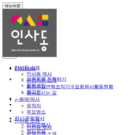
메뉴버튼
전체메뉴
close
인사동 소개
ENGLISH
인사동 역사
기존회원 전환하기
운영기관 소개
회원가입
회장
주요연혁
조직기구표
회원사
활동현황
로그인
찾아오시는 길
문화재/역사
유적지
주요명소
전시/문화행사
인사동 소개
이달의행사
인사동 역사
전시정보
운영기관 소개