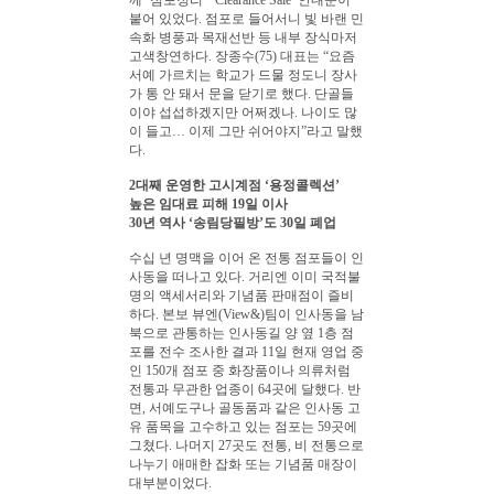
붙어 있었다. 점포로 들어서니 빛 바랜 민
속화 병풍과 목재선반 등 내부 장식마저
고색창연하다. 장종수(75) 대표는 “요즘
서예 가르치는 학교가 드물 정도니 장사
가 통 안 돼서 문을 닫기로 했다. 단골들
이야 섭섭하겠지만 어쩌겠나. 나이도 많
이 들고… 이제 그만 쉬어야지”라고 말했
다.
2대째 운영한 고시계점 ‘용정콜렉션’
높은 임대료 피해 19일 이사
30년 역사 ‘송림당필방’도 30일 폐업
수십 년 명맥을 이어 온 전통 점포들이 인
사동을 떠나고 있다. 거리엔 이미 국적불
명의 액세서리와 기념품 판매점이 즐비
하다. 본보 뷰엔(
View
&)팀이 인사동을 남
북으로 관통하는 인사동길 양 옆 1층 점
포를 전수 조사한 결과 11일 현재 영업 중
인 150개 점포 중 화장품이나 의류처럼
전통과 무관한 업종이 64곳에 달했다. 반
면, 서예도구나 골동품과 같은 인사동 고
유 품목을 고수하고 있는 점포는 59곳에
그쳤다. 나머지 27곳도 전통, 비 전통으로
나누기 애매한 잡화 또는 기념품 매장이
대부분이었다.