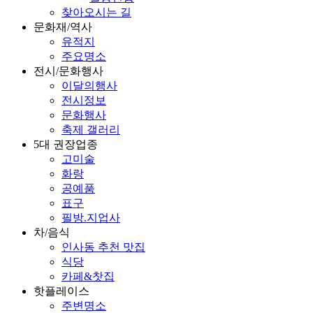
찾아오시는 길
문화재/역사
유적지
주요명소
전시/문화행사
이달의행사
전시정보
문화행사
축제 갤러리
5대 권장업종
고미술
화랑
공예품
표구
필방.지업사
차/음식
인사동 추천 맛집
식당
카페&찻집
핫플레이스
주변명소