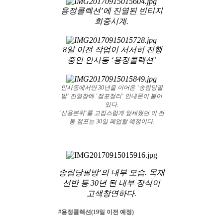
용정콜렉션’에 진열된 빈티지
회중시계.
8일 이전 작업이 서서히 진행
중인 인사동 ‘용정콜렉션’
인사동에서만 30년을 이어온 ‘송림당필
방’ 진열장에 ‘점포정리’ 안내문이 붙어
있다.
‘신용본위’를 고집스럽게 앞세웠던 이 전
통 점포는 30일 폐업할 예정이다.
송림당필방’의 내부 모습. 목재
선반 등 30년 된 내부 장식이
고색창연하다.
#용정콜렉션(19일 이전 예정)