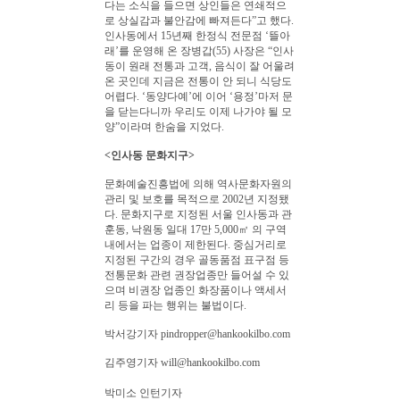
다는 소식을 들으면 상인들은 연쇄적으
로 상실감과 불안감에 빠져든다”고 했다.
인사동에서 15년째 한정식 전문점 ‘뜰아
래’를 운영해 온 장병갑(55) 사장은 “인사
동이 원래 전통과 고객, 음식이 잘 어울려
온 곳인데 지금은 전통이 안 되니 식당도
어렵다. ‘동양다예’에 이어 ‘용정’마저 문
을 닫는다니까 우리도 이제 나가야 될 모
양”이라며 한숨을 지었다.
<인사동 문화지구>
문화예술진흥법에 의해 역사문화자원의
관리 및 보호를 목적으로 2002년 지정됐
다. 문화지구로 지정된 서울 인사동과 관
훈동, 낙원동 일대 17만 5,000㎡ 의 구역
내에서는 업종이 제한된다. 중심거리로
지정된 구간의 경우 골동품점 표구점 등
전통문화 관련 권장업종만 들어설 수 있
으며 비권장 업종인 화장품이나 액세서
리 등을 파는 행위는 불법이다.
박서강기자
pindropper
@
hankookilbo
.
com
김주영기자
will
@
hankookilbo
.
com
박미소 인턴기자