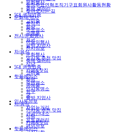
문화행사
회장
주요연혁
조직기구표
회원사
활동현황
축제 갤러리
찾아오시는 길
5대 권장업종
문화재/역사
고미술
유적지
화랑
주요명소
공예품
전시/문화행사
표구
이달의행사
필방.지업사
전시정보
차/음식
문화행사
인사동 추천 맛집
축제 갤러리
식당
5대 권장업종
카페&찻집
고미술
핫플레이스
화랑
주변명소
공예품
인사동명소
표구
궁
필방.지업사
인사동정보
차/음식
차없는거리
인사동 추천 맛집
관광안내소
식당
포토갤러리
카페&찻집
편의정보
핫플레이스