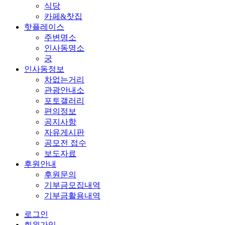
식당
카페&찻집
핫플레이스
주변명소
인사동명소
궁
인사동정보
차없는거리
관광안내소
포토갤러리
편의정보
공지사항
자유게시판
공모전 접수
보도자료
후원안내
후원문의
기부금모집내역
기부금활용내역
로그인
회원가입