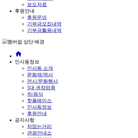
보도자료
후원안내
후원문의
기부금모집내역
기부금활용내역
home
인사동정보
인사동 소개
문화재/역사
전시/문화행사
5대 권장업종
차/음식
핫플레이스
인사동정보
후원안내
공지사항
차없는거리
관광안내소