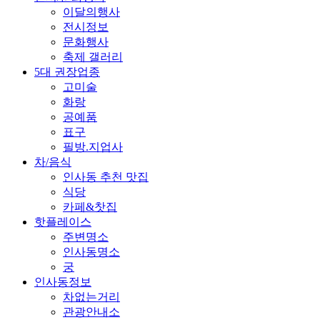
이달의행사
전시정보
문화행사
축제 갤러리
5대 권장업종
고미술
화랑
공예품
표구
필방.지업사
차/음식
인사동 추천 맛집
식당
카페&찻집
핫플레이스
주변명소
인사동명소
궁
인사동정보
차없는거리
관광안내소