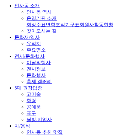
인사동 소개
인사동 역사
운영기관 소개
회장
주요연혁
조직기구표
회원사
활동현황
찾아오시는 길
문화재/역사
유적지
주요명소
전시/문화행사
이달의행사
전시정보
문화행사
축제 갤러리
5대 권장업종
고미술
화랑
공예품
표구
필방.지업사
차/음식
인사동 추천 맛집