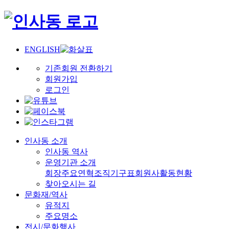
ENGLISH
기존회원 전환하기
회원가입
로그인
인사동 소개
인사동 역사
운영기관 소개
회장
주요연혁
조직기구표
회원사
활동현황
찾아오시는 길
문화재/역사
유적지
주요명소
전시/문화행사