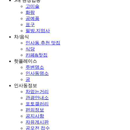
5대 권장업종
고미술
화랑
공예품
표구
필방.지업사
차/음식
인사동 추천 맛집
식당
카페&찻집
핫플레이스
주변명소
인사동명소
궁
인사동정보
차없는거리
관광안내소
포토갤러리
편의정보
공지사항
자유게시판
공모전 접수