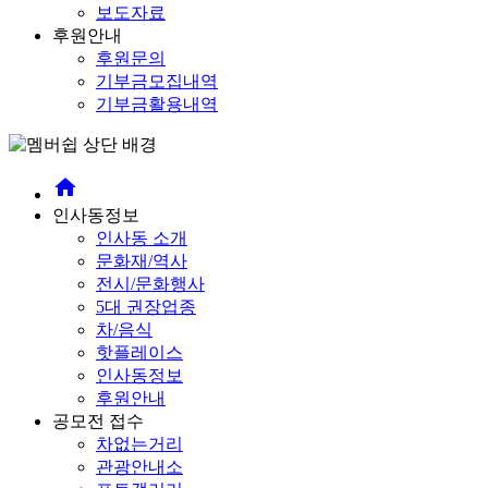
보도자료
후원안내
후원문의
기부금모집내역
기부금활용내역
home
인사동정보
인사동 소개
문화재/역사
전시/문화행사
5대 권장업종
차/음식
핫플레이스
인사동정보
후원안내
공모전 접수
차없는거리
관광안내소