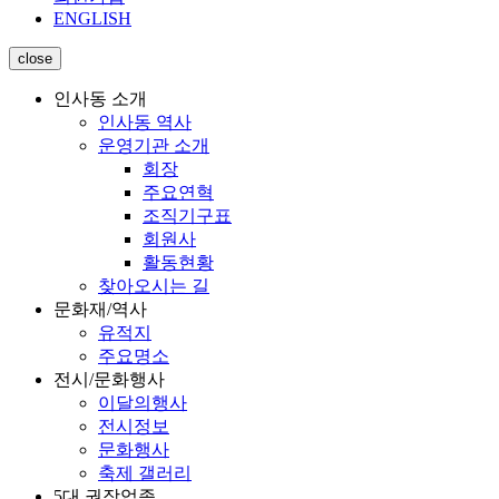
ENGLISH
close
인사동 소개
인사동 역사
운영기관 소개
회장
주요연혁
조직기구표
회원사
활동현황
찾아오시는 길
문화재/역사
유적지
주요명소
전시/문화행사
이달의행사
전시정보
문화행사
축제 갤러리
5대 권장업종