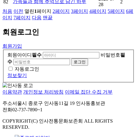
가족들과 함께 추억으로 남긴 하루
82
2
28
처음
이전
열린
1
페이지
2
페이지
3
페이지
4
페이지
5
페이지
6
페
이지
7
페이지
다음
맨끝
회원
로그인
회원가입
회원아이디
필수
비밀번호
필
수
자동로그인
정보찾기
이용약관
개인정보 처리방침
이메일 집단 수집 거부
주소
서울시 종로구 인사동11길 19 인사동홍보관
전화
02-737-7890~1
COPYRIGHT(C) 인사전통문화보존회 ALL RIGHTS
RESERVED.