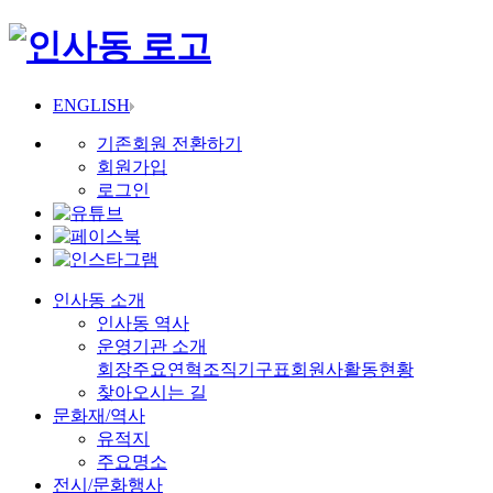
ENGLISH
기존회원 전환하기
회원가입
로그인
인사동 소개
인사동 역사
운영기관 소개
회장
주요연혁
조직기구표
회원사
활동현황
찾아오시는 길
문화재/역사
유적지
주요명소
전시/문화행사