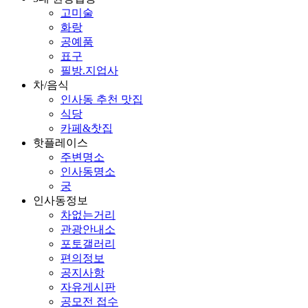
고미술
화랑
공예품
표구
필방.지업사
차/음식
인사동 추천 맛집
식당
카페&찻집
핫플레이스
주변명소
인사동명소
궁
인사동정보
차없는거리
관광안내소
포토갤러리
편의정보
공지사항
자유게시판
공모전 접수