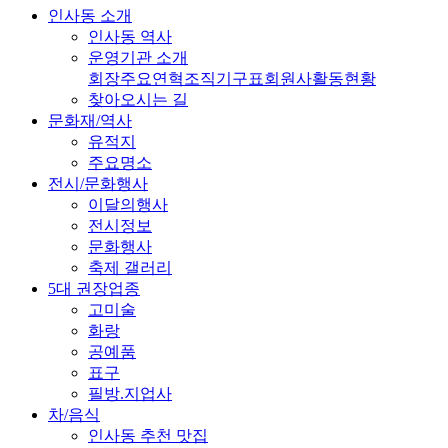
인사동 소개
인사동 역사
운영기관 소개
회장
주요연혁
조직기구표
회원사
활동현황
찾아오시는 길
문화재/역사
유적지
주요명소
전시/문화행사
이달의행사
전시정보
문화행사
축제 갤러리
5대 권장업종
고미술
화랑
공예품
표구
필방.지업사
차/음식
인사동 추천 맛집