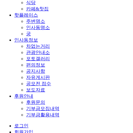
식당
카페&찻집
핫플레이스
주변명소
인사동명소
궁
인사동정보
차없는거리
관광안내소
포토갤러리
편의정보
공지사항
자유게시판
공모전 접수
보도자료
후원안내
후원문의
기부금모집내역
기부금활용내역
로그인
회원가입