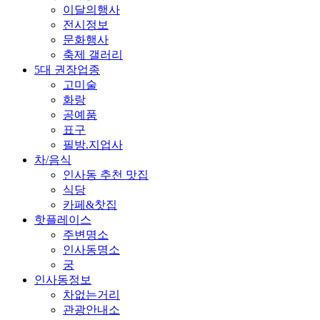
이달의행사
전시정보
문화행사
축제 갤러리
5대 권장업종
고미술
화랑
공예품
표구
필방.지업사
차/음식
인사동 추천 맛집
식당
카페&찻집
핫플레이스
주변명소
인사동명소
궁
인사동정보
차없는거리
관광안내소