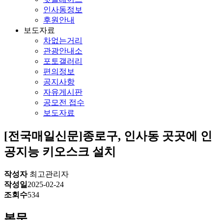
인사동정보
후원안내
보도자료
차없는거리
관광안내소
포토갤러리
편의정보
공지사항
자유게시판
공모전 접수
보도자료
[전국매일신문]종로구, 인사동 곳곳에 인
공지능 키오스크 설치
작성자
최고관리자
작성일
2025-02-24
조회수
534
본문