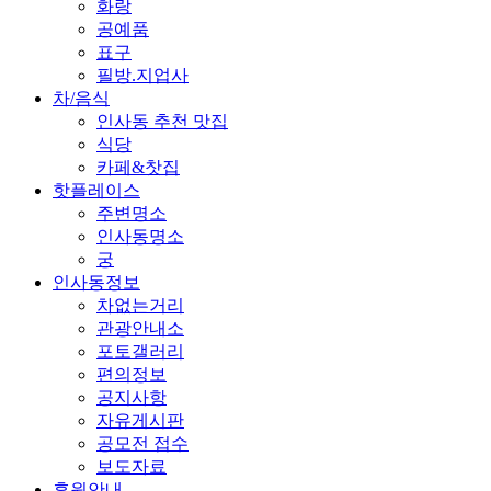
화랑
공예품
표구
필방.지업사
차/음식
인사동 추천 맛집
식당
카페&찻집
핫플레이스
주변명소
인사동명소
궁
인사동정보
차없는거리
관광안내소
포토갤러리
편의정보
공지사항
자유게시판
공모전 접수
보도자료
후원안내