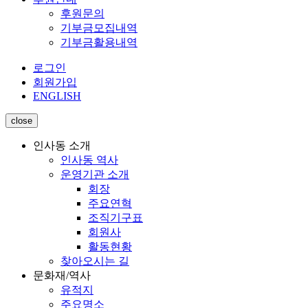
후원문의
기부금모집내역
기부금활용내역
로그인
회원가입
ENGLISH
close
인사동 소개
인사동 역사
운영기관 소개
회장
주요연혁
조직기구표
회원사
활동현황
찾아오시는 길
문화재/역사
유적지
주요명소