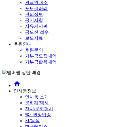
관광안내소
포토갤러리
편의정보
공지사항
자유게시판
공모전 접수
보도자료
후원안내
후원문의
기부금모집내역
기부금활용내역
home
인사동정보
인사동 소개
문화재/역사
전시/문화행사
5대 권장업종
차/음식
핫플레이스