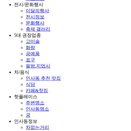
전시/문화행사
이달의행사
전시정보
문화행사
축제 갤러리
5대 권장업종
고미술
화랑
공예품
표구
필방.지업사
차/음식
인사동 추천 맛집
식당
카페&찻집
핫플레이스
주변명소
인사동명소
궁
인사동정보
차없는거리