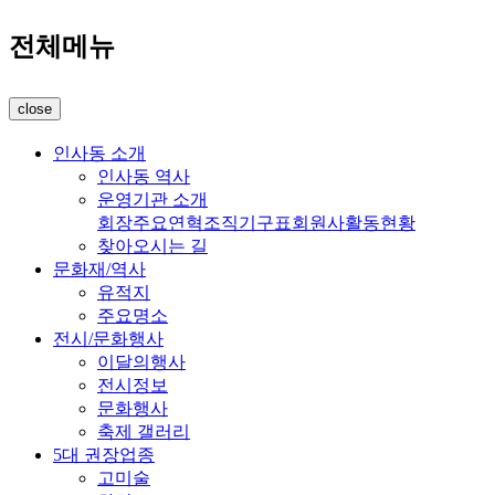
전체메뉴
close
인사동 소개
인사동 역사
운영기관 소개
회장
주요연혁
조직기구표
회원사
활동현황
찾아오시는 길
문화재/역사
유적지
주요명소
전시/문화행사
이달의행사
전시정보
문화행사
축제 갤러리
5대 권장업종
고미술