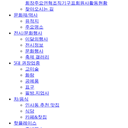
회장
주요연혁
조직기구표
회원사
활동현황
찾아오시는 길
문화재/역사
유적지
주요명소
전시/문화행사
이달의행사
전시정보
문화행사
축제 갤러리
5대 권장업종
고미술
화랑
공예품
표구
필방.지업사
차/음식
인사동 추천 맛집
식당
카페&찻집
핫플레이스