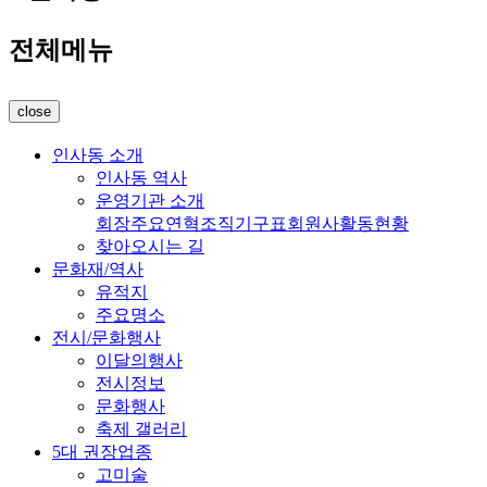
전체메뉴
close
인사동 소개
인사동 역사
운영기관 소개
회장
주요연혁
조직기구표
회원사
활동현황
찾아오시는 길
문화재/역사
유적지
주요명소
전시/문화행사
이달의행사
전시정보
문화행사
축제 갤러리
5대 권장업종
고미술