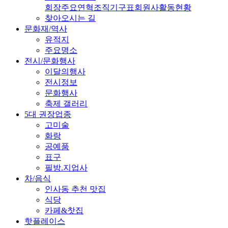
회장
주요연혁
조직기구표
회원사
활동현황
찾아오시는 길
문화재/역사
유적지
주요명소
전시/문화행사
이달의행사
전시정보
문화행사
축제 갤러리
5대 권장업종
고미술
화랑
공예품
표구
필방.지업사
차/음식
인사동 추천 맛집
식당
카페&찻집
핫플레이스