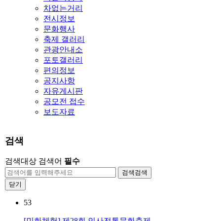
차없는거리
전시정보
문화행사
축제 갤러리
관광안내소
포토갤러리
편의정보
공지사항
자유게시판
공모전 접수
보도자료
검색
검색대상
검색어
필수
검색
검색
닫기
53
[민화체험] 제28회 인사전통문화축제