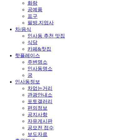
화랑
공예품
표구
필방.지업사
차/음식
인사동 추천 맛집
식당
카페&찻집
핫플레이스
주변명소
인사동명소
궁
인사동정보
차없는거리
관광안내소
포토갤러리
편의정보
공지사항
자유게시판
공모전 접수
보도자료