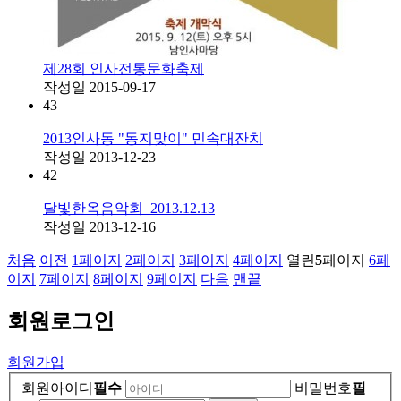
제28회 인사전통문화축제
작성일
2015-09-17
43
2013인사동 "동지맞이" 민속대잔치
작성일
2013-12-23
42
달빛한옥음악회_2013.12.13
작성일
2013-12-16
처음
이전
1
페이지
2
페이지
3
페이지
4
페이지
열린
5
페이지
6
페
이지
7
페이지
8
페이지
9
페이지
다음
맨끝
회원
로그인
회원가입
회원아이디
필수
비밀번호
필