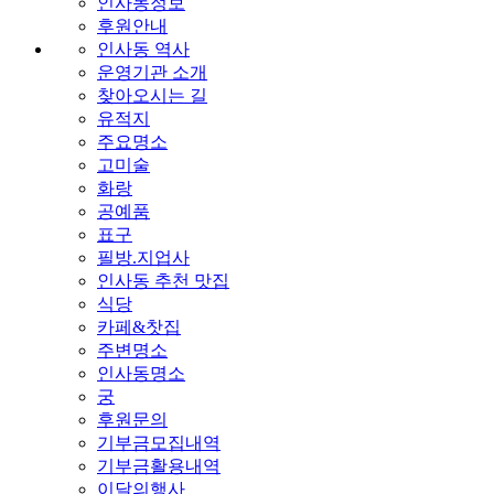
인사동정보
후원안내
인사동 역사
운영기관 소개
찾아오시는 길
유적지
주요명소
고미술
화랑
공예품
표구
필방.지업사
인사동 추천 맛집
식당
카페&찻집
주변명소
인사동명소
궁
후원문의
기부금모집내역
기부금활용내역
이달의행사