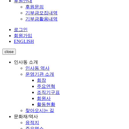
후원안내
후원문의
기부금모집내역
기부금활용내역
로그인
회원가입
ENGLISH
close
인사동 소개
인사동 역사
운영기관 소개
회장
주요연혁
조직기구표
회원사
활동현황
찾아오시는 길
문화재/역사
유적지
주요명소