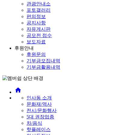
관광안내소
포토갤러리
편의정보
공지사항
자유게시판
공모전 접수
보도자료
후원안내
후원문의
기부금모집내역
기부금활용내역
home
인사동 소개
문화재/역사
전시/문화행사
5대 권장업종
차/음식
핫플레이스