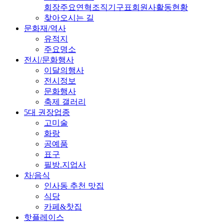
회장
주요연혁
조직기구표
회원사
활동현황
찾아오시는 길
문화재/역사
유적지
주요명소
전시/문화행사
이달의행사
전시정보
문화행사
축제 갤러리
5대 권장업종
고미술
화랑
공예품
표구
필방.지업사
차/음식
인사동 추천 맛집
식당
카페&찻집
핫플레이스