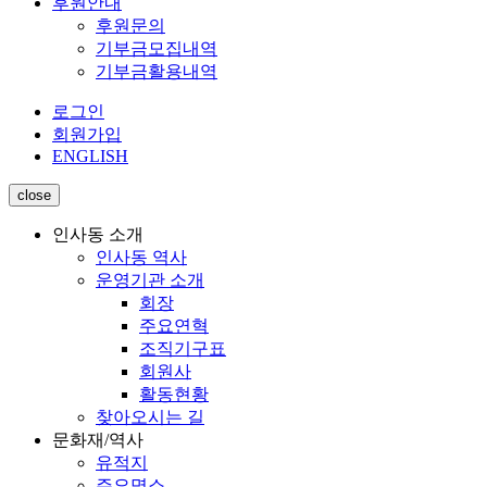
후원안내
후원문의
기부금모집내역
기부금활용내역
로그인
회원가입
ENGLISH
close
인사동 소개
인사동 역사
운영기관 소개
회장
주요연혁
조직기구표
회원사
활동현황
찾아오시는 길
문화재/역사
유적지
주요명소