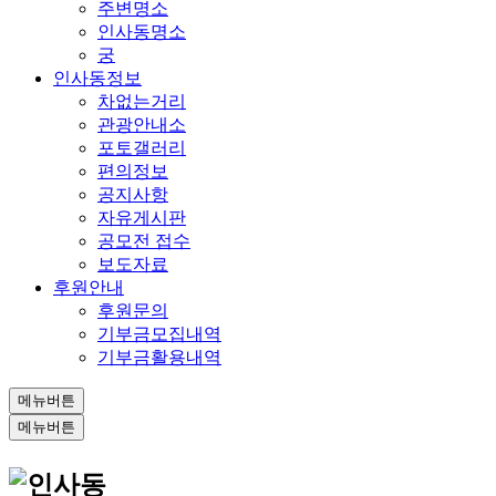
주변명소
인사동명소
궁
인사동정보
차없는거리
관광안내소
포토갤러리
편의정보
공지사항
자유게시판
공모전 접수
보도자료
후원안내
후원문의
기부금모집내역
기부금활용내역
메뉴버튼
메뉴버튼