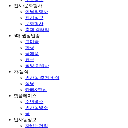
전시/문화행사
이달의행사
전시정보
문화행사
축제 갤러리
5대 권장업종
고미술
화랑
공예품
표구
필방.지업사
차/음식
인사동 추천 맛집
식당
카페&찻집
핫플레이스
주변명소
인사동명소
궁
인사동정보
차없는거리