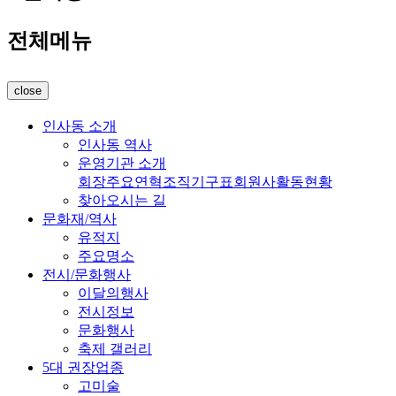
전체메뉴
close
인사동 소개
인사동 역사
운영기관 소개
회장
주요연혁
조직기구표
회원사
활동현황
찾아오시는 길
문화재/역사
유적지
주요명소
전시/문화행사
이달의행사
전시정보
문화행사
축제 갤러리
5대 권장업종
고미술