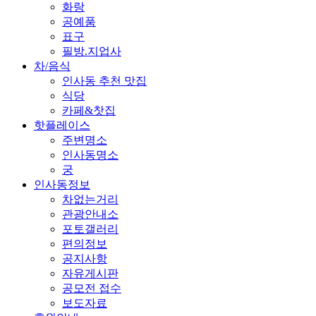
화랑
공예품
표구
필방.지업사
차/음식
인사동 추천 맛집
식당
카페&찻집
핫플레이스
주변명소
인사동명소
궁
인사동정보
차없는거리
관광안내소
포토갤러리
편의정보
공지사항
자유게시판
공모전 접수
보도자료