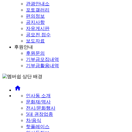
관광안내소
포토갤러리
편의정보
공지사항
자유게시판
공모전 접수
보도자료
후원안내
후원문의
기부금모집내역
기부금활용내역
home
인사동 소개
문화재/역사
전시/문화행사
5대 권장업종
차/음식
핫플레이스