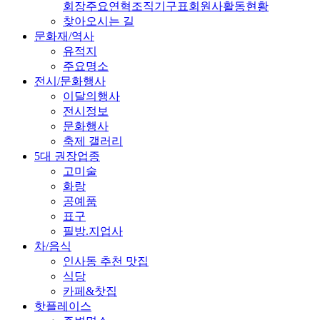
회장
주요연혁
조직기구표
회원사
활동현황
찾아오시는 길
문화재/역사
유적지
주요명소
전시/문화행사
이달의행사
전시정보
문화행사
축제 갤러리
5대 권장업종
고미술
화랑
공예품
표구
필방.지업사
차/음식
인사동 추천 맛집
식당
카페&찻집
핫플레이스