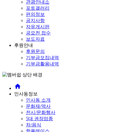
관광안내소
포토갤러리
편의정보
공지사항
자유게시판
공모전 접수
보도자료
후원안내
후원문의
기부금모집내역
기부금활용내역
home
인사동정보
인사동 소개
문화재/역사
전시/문화행사
5대 권장업종
차/음식
핫플레이스