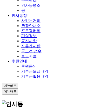
주변명소
인사동명소
궁
인사동정보
차없는거리
관광안내소
포토갤러리
편의정보
공지사항
자유게시판
공모전 접수
보도자료
후원안내
후원문의
기부금모집내역
기부금활용내역
메뉴버튼
메뉴버튼