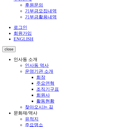
후원문의
기부금모집내역
기부금활용내역
로그인
회원가입
ENGLISH
close
인사동 소개
인사동 역사
운영기관 소개
회장
주요연혁
조직기구표
회원사
활동현황
찾아오시는 길
문화재/역사
유적지
주요명소