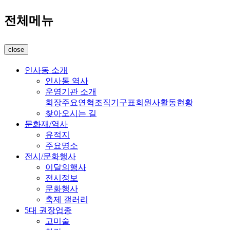
전체메뉴
close
인사동 소개
인사동 역사
운영기관 소개
회장
주요연혁
조직기구표
회원사
활동현황
찾아오시는 길
문화재/역사
유적지
주요명소
전시/문화행사
이달의행사
전시정보
문화행사
축제 갤러리
5대 권장업종
고미술