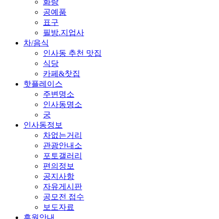
화랑
공예품
표구
필방.지업사
차/음식
인사동 추천 맛집
식당
카페&찻집
핫플레이스
주변명소
인사동명소
궁
인사동정보
차없는거리
관광안내소
포토갤러리
편의정보
공지사항
자유게시판
공모전 접수
보도자료
후원안내