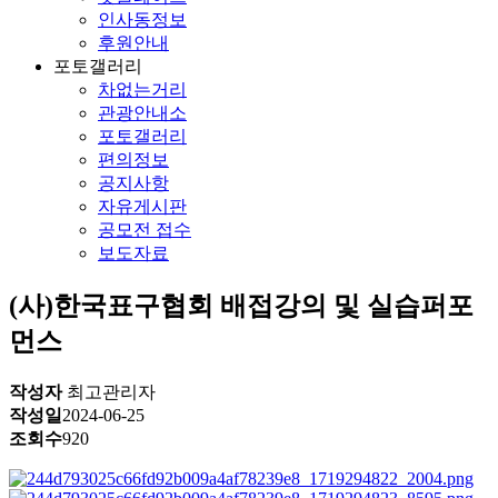
인사동정보
후원안내
포토갤러리
차없는거리
관광안내소
포토갤러리
편의정보
공지사항
자유게시판
공모전 접수
보도자료
(사)한국표구협회 배접강의 및 실습퍼포
먼스
작성자
최고관리자
작성일
2024-06-25
조회수
920