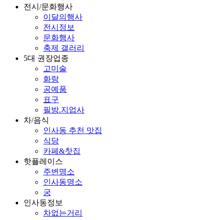
전시/문화행사
이달의행사
전시정보
문화행사
축제 갤러리
5대 권장업종
고미술
화랑
공예품
표구
필방.지업사
차/음식
인사동 추천 맛집
식당
카페&찻집
핫플레이스
주변명소
인사동명소
궁
인사동정보
차없는거리