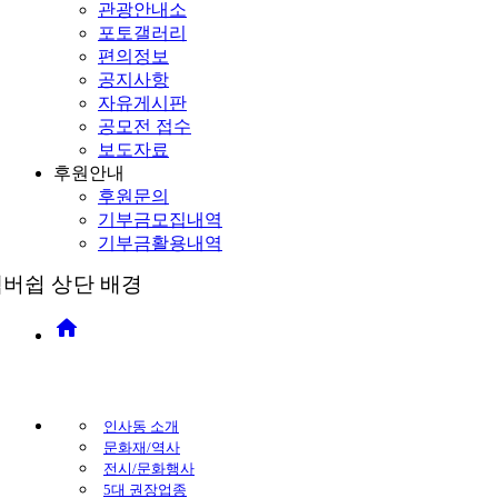
관광안내소
포토갤러리
편의정보
공지사항
자유게시판
공모전 접수
보도자료
후원안내
후원문의
기부금모집내역
기부금활용내역
home
인사동 소개
문화재/역사
전시/문화행사
5대 권장업종