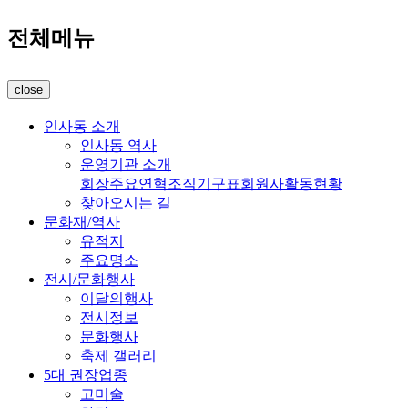
전체메뉴
close
인사동 소개
인사동 역사
운영기관 소개
회장
주요연혁
조직기구표
회원사
활동현황
찾아오시는 길
문화재/역사
유적지
주요명소
전시/문화행사
이달의행사
전시정보
문화행사
축제 갤러리
5대 권장업종
고미술