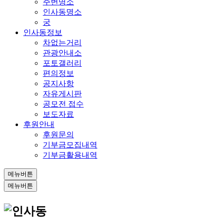
주변명소
인사동명소
궁
인사동정보
차없는거리
관광안내소
포토갤러리
편의정보
공지사항
자유게시판
공모전 접수
보도자료
후원안내
후원문의
기부금모집내역
기부금활용내역
메뉴버튼
메뉴버튼