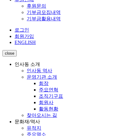
후원문의
기부금모집내역
기부금활용내역
로그인
회원가입
ENGLISH
close
인사동 소개
인사동 역사
운영기관 소개
회장
주요연혁
조직기구표
회원사
활동현황
찾아오시는 길
문화재/역사
유적지
주요명소