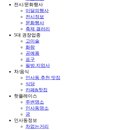
전시/문화행사
이달의행사
전시정보
문화행사
축제 갤러리
5대 권장업종
고미술
화랑
공예품
표구
필방.지업사
차/음식
인사동 추천 맛집
식당
카페&찻집
핫플레이스
주변명소
인사동명소
궁
인사동정보
차없는거리