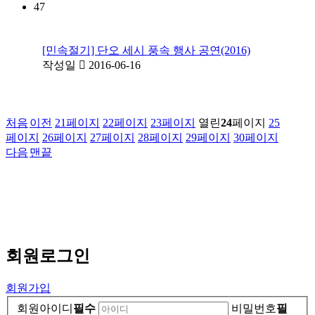
47
[민속절기] 단오 세시 풍속 행사 공연(2016)
작성일
2016-06-16
처음
이전
21
페이지
22
페이지
23
페이지
열린
24
페이지
25
페이지
26
페이지
27
페이지
28
페이지
29
페이지
30
페이지
다음
맨끝
회원
로그인
회원가입
회원아이디
필수
비밀번호
필