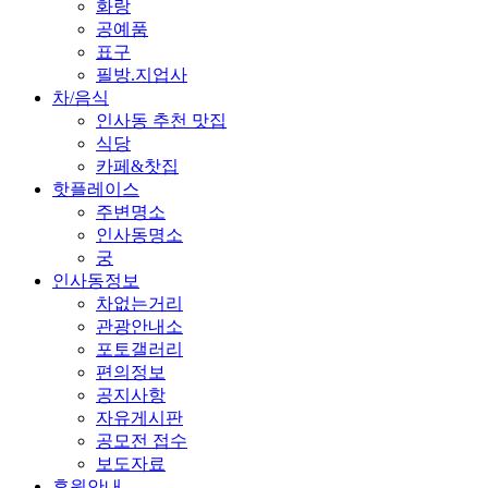
화랑
공예품
표구
필방.지업사
차/음식
인사동 추천 맛집
식당
카페&찻집
핫플레이스
주변명소
인사동명소
궁
인사동정보
차없는거리
관광안내소
포토갤러리
편의정보
공지사항
자유게시판
공모전 접수
보도자료
후원안내