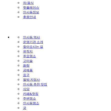
차/음식
핫플레이스
인사동정보
후원안내
인사동 역사
운영기관 소개
찾아오시는 길
유적지
주요명소
고미술
화랑
공예품
표구
필방.지업사
인사동 추천 맛집
식당
카페&찻집
주변명소
인사동명소
궁