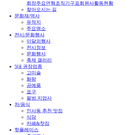
회장
주요연혁
조직기구표
회원사
활동현황
찾아오시는 길
문화재/역사
유적지
주요명소
전시/문화행사
이달의행사
전시정보
문화행사
축제 갤러리
5대 권장업종
고미술
화랑
공예품
표구
필방.지업사
차/음식
인사동 추천 맛집
식당
카페&찻집
핫플레이스