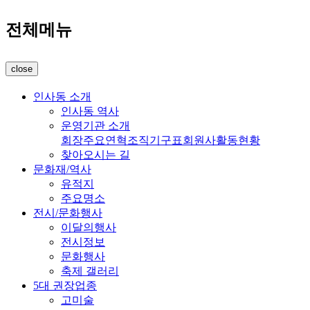
전체메뉴
close
인사동 소개
인사동 역사
운영기관 소개
회장
주요연혁
조직기구표
회원사
활동현황
찾아오시는 길
문화재/역사
유적지
주요명소
전시/문화행사
이달의행사
전시정보
문화행사
축제 갤러리
5대 권장업종
고미술