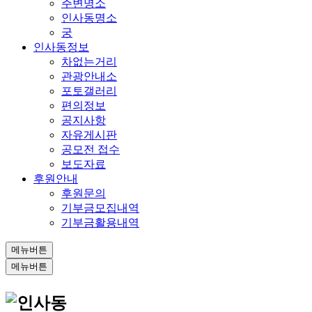
주변명소
인사동명소
궁
인사동정보
차없는거리
관광안내소
포토갤러리
편의정보
공지사항
자유게시판
공모전 접수
보도자료
후원안내
후원문의
기부금모집내역
기부금활용내역
메뉴버튼
메뉴버튼