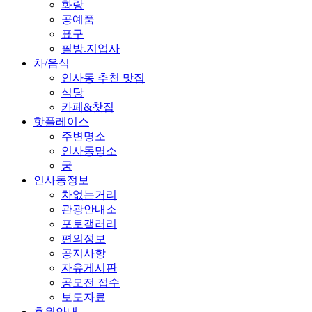
화랑
공예품
표구
필방.지업사
차/음식
인사동 추천 맛집
식당
카페&찻집
핫플레이스
주변명소
인사동명소
궁
인사동정보
차없는거리
관광안내소
포토갤러리
편의정보
공지사항
자유게시판
공모전 접수
보도자료
후원안내