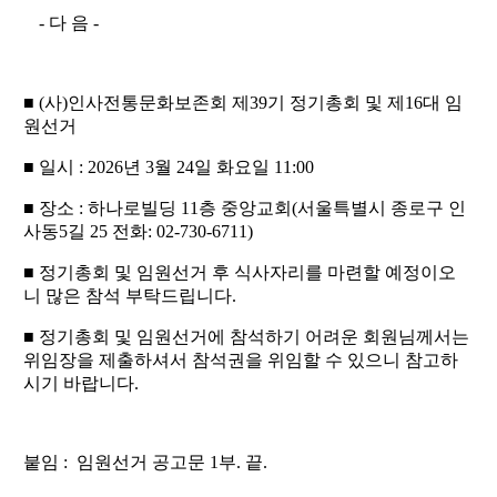
-
다 음
-
■
(
사
)
인사전통문화보존회 제
39
기 정기총회 및 제
16
대 임
원선거
■
일시
: 2026
년
3
월
24
일 화요일
11:00
■
장소
:
하나로빌딩
11
층 중앙교회
(
서울특별시 종로구 인
사동
5
길
25
전화
: 02-730-6711)
■
정기총회 및 임원선거 후 식사자리를 마련할 예정이오
니 많은 참석 부탁드립니다
.
■
정기총회 및 임원선거에 참석하기 어려운 회원님께서는
위임장을 제출하셔서 참석권을 위임할 수 있으니 참고하
시기 바랍니다
.
붙임
:
임원선거 공고문
1
부
.
끝
.