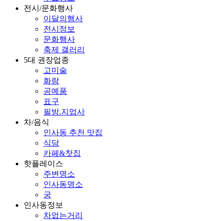
전시/문화행사
이달의행사
전시정보
문화행사
축제 갤러리
5대 권장업종
고미술
화랑
공예품
표구
필방.지업사
차/음식
인사동 추천 맛집
식당
카페&찻집
핫플레이스
주변명소
인사동명소
궁
인사동정보
차없는거리