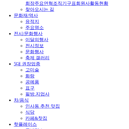
회장
주요연혁
조직기구표
회원사
활동현황
찾아오시는 길
문화재/역사
유적지
주요명소
전시/문화행사
이달의행사
전시정보
문화행사
축제 갤러리
5대 권장업종
고미술
화랑
공예품
표구
필방.지업사
차/음식
인사동 추천 맛집
식당
카페&찻집
핫플레이스