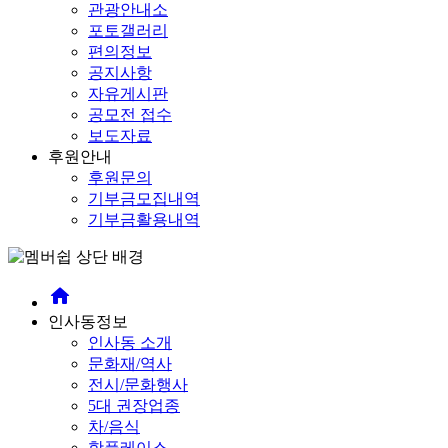
관광안내소
포토갤러리
편의정보
공지사항
자유게시판
공모전 접수
보도자료
후원안내
후원문의
기부금모집내역
기부금활용내역
home
인사동정보
인사동 소개
문화재/역사
전시/문화행사
5대 권장업종
차/음식
핫플레이스