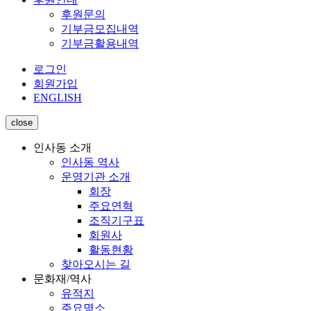
후원문의
기부금모집내역
기부금활용내역
로그인
회원가입
ENGLISH
close
인사동 소개
인사동 역사
운영기관 소개
회장
주요연혁
조직기구표
회원사
활동현황
찾아오시는 길
문화재/역사
유적지
주요명소