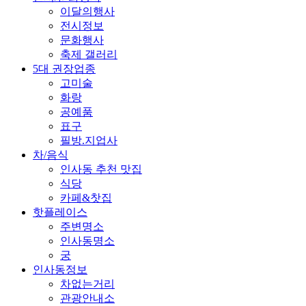
이달의행사
전시정보
문화행사
축제 갤러리
5대 권장업종
고미술
화랑
공예품
표구
필방.지업사
차/음식
인사동 추천 맛집
식당
카페&찻집
핫플레이스
주변명소
인사동명소
궁
인사동정보
차없는거리
관광안내소