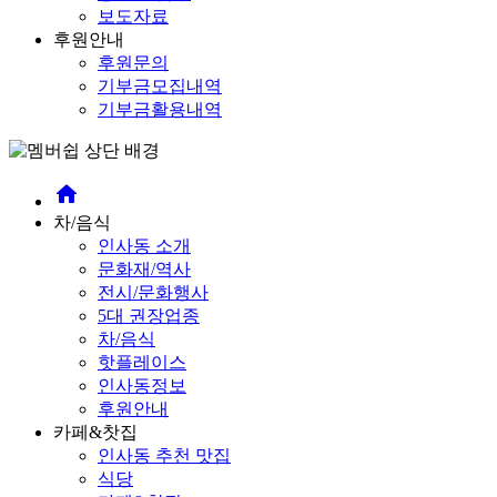
보도자료
후원안내
후원문의
기부금모집내역
기부금활용내역
home
차/음식
인사동 소개
문화재/역사
전시/문화행사
5대 권장업종
차/음식
핫플레이스
인사동정보
후원안내
카페&찻집
인사동 추천 맛집
식당