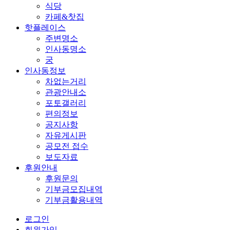
식당
카페&찻집
핫플레이스
주변명소
인사동명소
궁
인사동정보
차없는거리
관광안내소
포토갤러리
편의정보
공지사항
자유게시판
공모전 접수
보도자료
후원안내
후원문의
기부금모집내역
기부금활용내역
로그인
회원가입