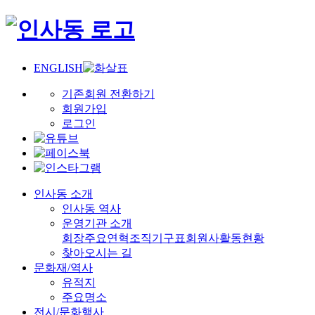
ENGLISH
기존회원 전환하기
회원가입
로그인
인사동 소개
인사동 역사
운영기관 소개
회장
주요연혁
조직기구표
회원사
활동현황
찾아오시는 길
문화재/역사
유적지
주요명소
전시/문화행사