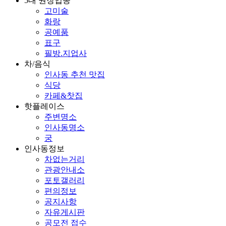
5대 권장업종
고미술
화랑
공예품
표구
필방.지업사
차/음식
인사동 추천 맛집
식당
카페&찻집
핫플레이스
주변명소
인사동명소
궁
인사동정보
차없는거리
관광안내소
포토갤러리
편의정보
공지사항
자유게시판
공모전 접수