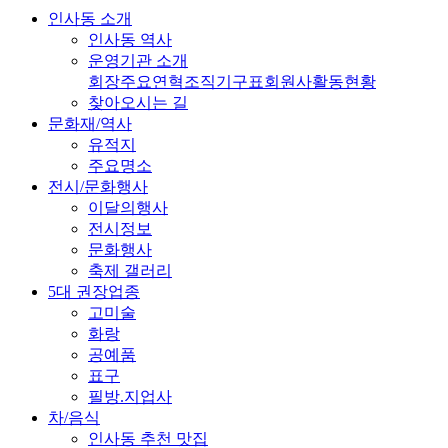
인사동 소개
인사동 역사
운영기관 소개
회장
주요연혁
조직기구표
회원사
활동현황
찾아오시는 길
문화재/역사
유적지
주요명소
전시/문화행사
이달의행사
전시정보
문화행사
축제 갤러리
5대 권장업종
고미술
화랑
공예품
표구
필방.지업사
차/음식
인사동 추천 맛집