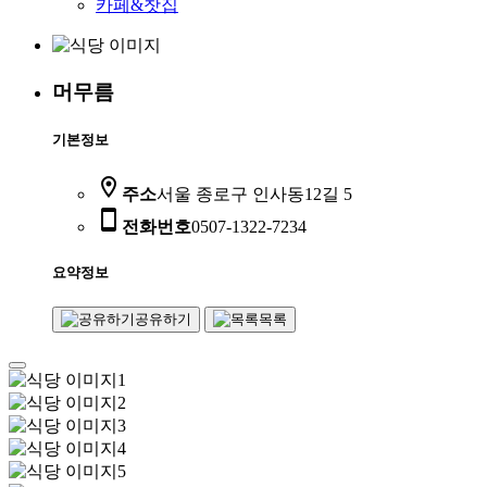
카페&찻집
머무름
기본정보
location_on
주소
서울 종로구 인사동12길 5
smartphone
전화번호
0507-1322-7234
요약정보
공유하기
목록